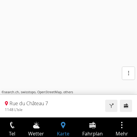
©
search.ch
,
swisstopo
,
OpenStreetMap
,
others
Rue du Château 7
1148 L'Isle
Tel
Wetter
Karte
Fahrplan
Mehr