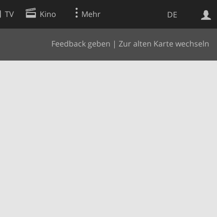
TV
Kino
Mehr
DE
Feedback geben
|
Zur alten Karte wechseln
Websuche
Apps