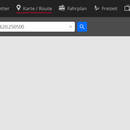
tter
Karte / Route
Fahrplan
Freizeit
Cookie-Richtlinie
ingungen
Cookie-Einstellungen
rklärung
Entwickler