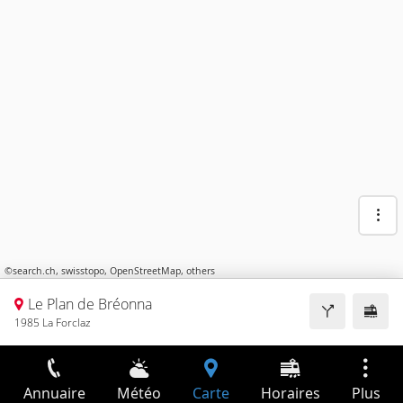
©
search.ch
,
swisstopo
,
OpenStreetMap
,
others
Le Plan de Bréonna
1985 La Forclaz
Annuaire
Météo
Carte
Horaires
Plus