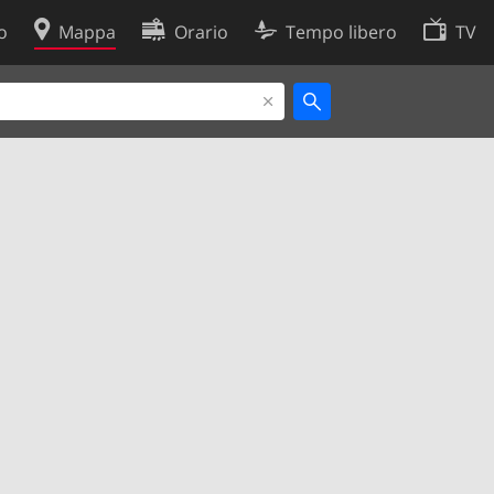
o
Mappa
Orario
Tempo libero
TV
Politica sui cookie
so
Preferenze cookie
 dati
Sviluppatori