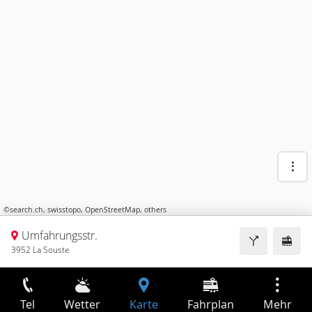
©
search.ch
,
swisstopo
,
OpenStreetMap
,
others
Umfahrungsstr.
3952 La Souste
Tel
Wetter
Karte
Fahrplan
Mehr