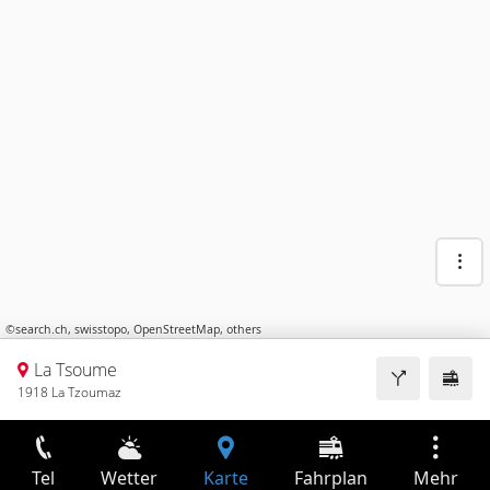
©
search.ch
,
swisstopo
,
OpenStreetMap
,
others
La Tsoume
1918 La Tzoumaz
Tel
Wetter
Karte
Fahrplan
Mehr