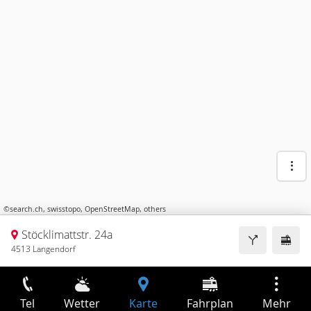
©
search.ch
,
swisstopo
,
OpenStreetMap
,
others
Stöcklimattstr. 24a
4513 Langendorf
Tel
Wetter
Karte
Fahrplan
Mehr