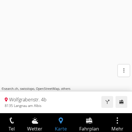
©
search.ch
,
swisstopo
,
OpenStreetMap
,
others
Wolfgrabenstr. 4b
8135 Langnau am Albis
Tel
Wetter
Karte
Fahrplan
Mehr