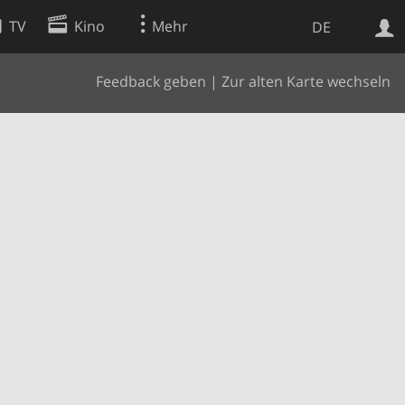
TV
Kino
Mehr
DE
Feedback geben
|
Zur alten Karte wechseln
Websuche
Apps