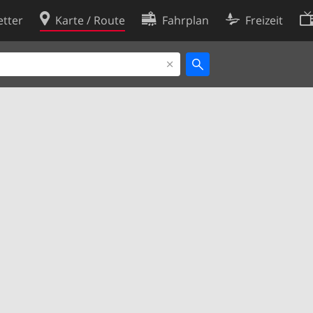
tter
Karte / Route
Fahrplan
Freizeit
Cookie-Richtlinie
ingungen
Cookie-Einstellungen
rklärung
Entwickler