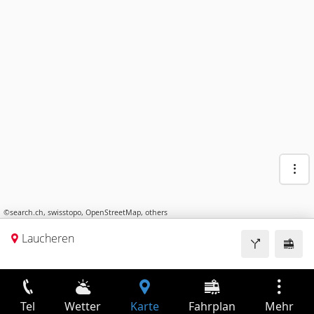
©
search.ch
,
swisstopo
,
OpenStreetMap
,
others
Laucheren
Tel
Wetter
Karte
Fahrplan
Mehr