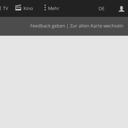
TV
Kino
Mehr
DE
Feedback geben
|
Zur alten Karte wechseln
Websuche
Apps