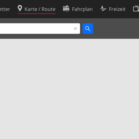
tter
Karte / Route
Fahrplan
Freizeit
Cookie-Richtlinie
ingungen
Cookie-Einstellungen
rklärung
Entwickler