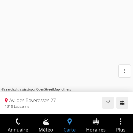
©
search.ch
,
swisstopo
,
OpenStreetMap
,
others
Av. des Boveresses 27
1010 Lausanne
Annuaire
Météo
Carte
Horaires
Plus