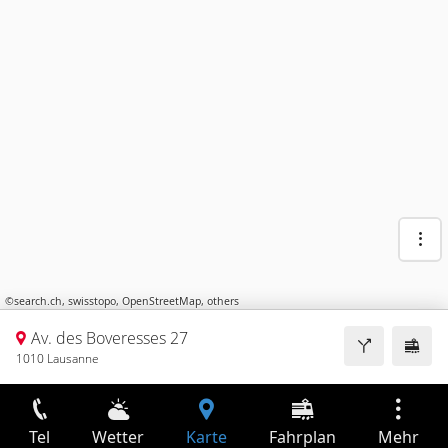
©
search.ch
,
swisstopo
,
OpenStreetMap
,
others
Av. des Boveresses 27
1010 Lausanne
Tel
Wetter
Karte
Fahrplan
Mehr