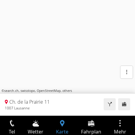
©
search.ch
,
swisstopo
,
OpenStreetMap
,
others
Ch. de la Prairie 11
1007 Lausanne
Tel
Wetter
Karte
Fahrplan
Mehr