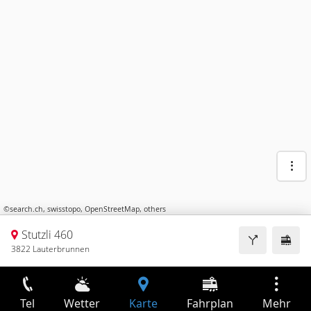
©
search.ch
,
swisstopo
,
OpenStreetMap
,
others
Stutzli 460
3822 Lauterbrunnen
Tel
Wetter
Karte
Fahrplan
Mehr