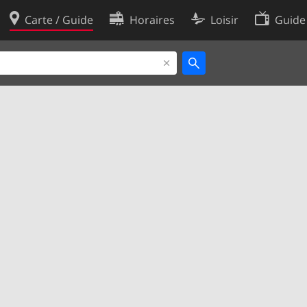
Carte / Guide
Horaires
Loisir
Guide
Politique en matière de cooki
utilisation
Préférences de cookies
des données
Développeurs