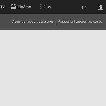
 TV
Cinéma
Plus
FR
Donnez-nous votre avis
|
Passer à l'ancienne carte
es
Web
Apps