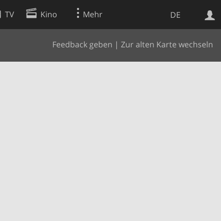
TV
Kino
Mehr
DE
Feedback geben
|
Zur alten Karte wechseln
Websuche
Apps