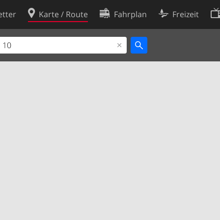
tter
Karte / Route
Fahrplan
Freizeit
Cookie-Richtlinie
ingungen
Cookie-Einstellungen
rklärung
Entwickler