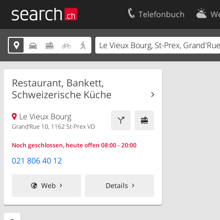
Telefonbuch
We
Ihr Eintrag
Kontakt





Kundencenter Geschäftskunden
Nutzungsbed
Impressum
Datenschutze
Restaurant, Bankett,
Schweizerische Küche
Le Vieux Bourg
Grand'Rue 10, 1162 St-Prex VD
Noch geschlossen, heute offen 08:00 - 20:00
021 806 40 12
Web
Details