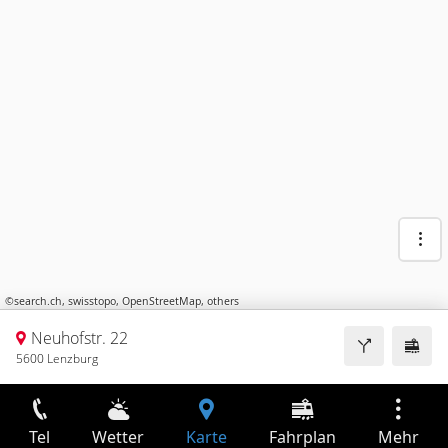
©
search.ch
,
swisstopo
,
OpenStreetMap
,
others
Neuhofstr. 22
5600 Lenzburg
Tel
Wetter
Karte
Fahrplan
Mehr