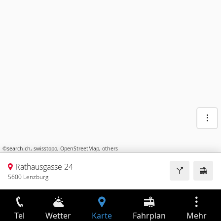
©
search.ch
,
swisstopo
,
OpenStreetMap
,
others
Rathausgasse 24
5600 Lenzburg
Tel
Wetter
Karte
Fahrplan
Mehr