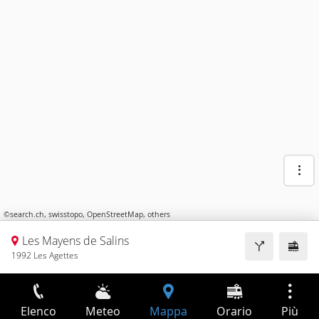
©
search.ch
,
swisstopo
,
OpenStreetMap
,
others
Les Mayens de Salins
1992 Les Agettes
Elenco
Meteo
Mappa
Orario
Più