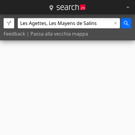
Feedback
|
Passa alla vecchia mappa