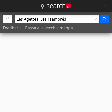
Feedback
|
Passa alla vecchia mappa