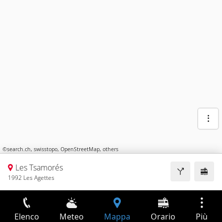
©
search.ch
,
swisstopo
,
OpenStreetMap
,
others
Les Tsamorés
1992 Les Agettes
Elenco
Meteo
Mappa
Orario
Più