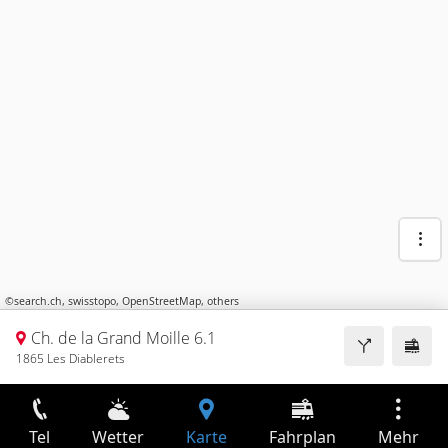
©
search.ch
,
swisstopo
,
OpenStreetMap
,
others
Ch. de la Grand Moille 6.1
1865 Les Diablerets
Tel
Wetter
Karte
Fahrplan
Mehr