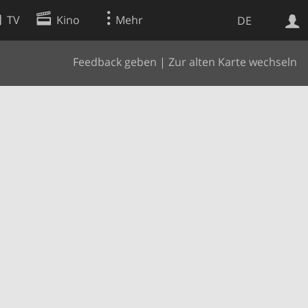
TV
Kino
Mehr
DE
Feedback geben
|
Zur alten Karte wechseln
Websuche
Apps