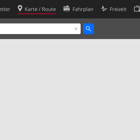
tter
Karte / Route
Fahrplan
Freizeit
Cookie-Richtlinie
ingungen
Cookie-Einstellungen
rklärung
Entwickler