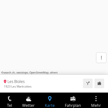
©
search.ch
,
swisstopo
,
OpenStreetMap
,
others
Les Bioles
1923 Les Marécottes
Tel
Wetter
Karte
Fahrplan
Mehr