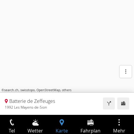
©
search.ch
,
swisstopo
,
OpenStreetMap
,
others
Batterie de Zeffeuges
1992 Les Mayens-de-Sion
Tel
Wetter
Karte
Fahrplan
Mehr