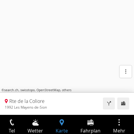
©
search.ch
,
swisstopo
,
OpenStreetMap
,
others
Rte de la Coliore
1992 Les Mayens-de-Sion
Tel
Wetter
Karte
Fahrplan
Mehr