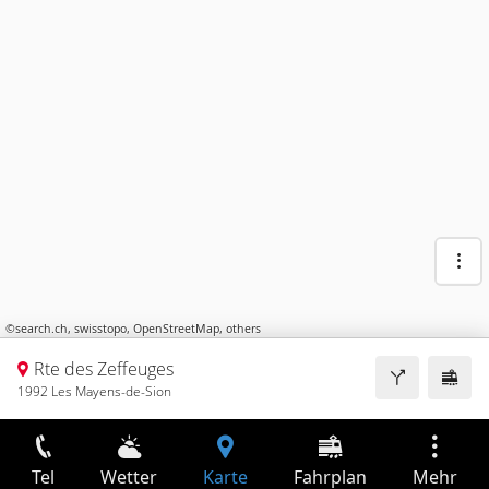
©
search.ch
,
swisstopo
,
OpenStreetMap
,
others
Rte des Zeffeuges
1992 Les Mayens-de-Sion
Tel
Wetter
Karte
Fahrplan
Mehr