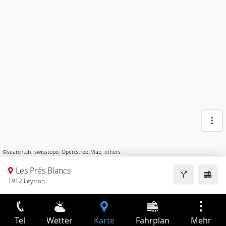
©
search.ch
,
swisstopo
,
OpenStreetMap
,
others
Les Prés Blancs
1912 Leytron
Tel
Wetter
Karte
Fahrplan
Mehr