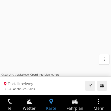
©
search.ch
,
swisstopo
,
OpenStreetMap
,
others
Dorfallmeiweg
3954 Loèche-les-Bains
Tel
Wetter
Karte
Fahrplan
Mehr