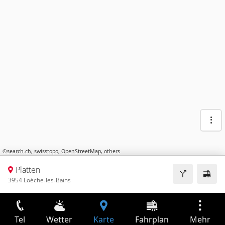
©
search.ch
,
swisstopo
,
OpenStreetMap
,
others
Platten
3954 Loèche-les-Bains
Tel
Wetter
Karte
Fahrplan
Mehr