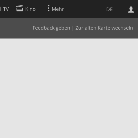
TV
Kino
Mehr
DE
Feedback geben
|
Zur alten Karte wechseln
Websuche
Apps