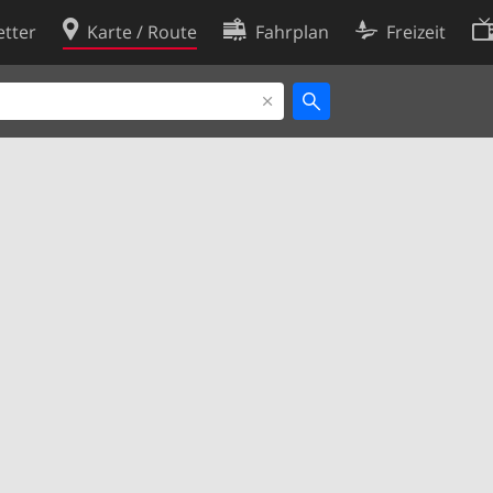
tter
Karte / Route
Fahrplan
Freizeit
Cookie-Richtlinie
ingungen
Cookie-Einstellungen
rklärung
Entwickler