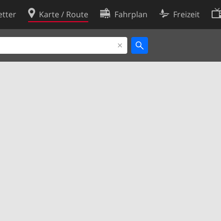
tter
Karte / Route
Fahrplan
Freizeit
Cookie-Richtlinie
ingungen
Cookie-Einstellungen
rklärung
Entwickler