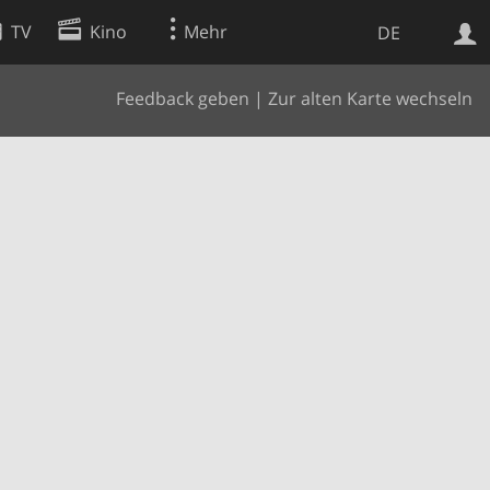
TV
Kino
Mehr
DE
Feedback geben
|
Zur alten Karte wechseln
Websuche
Apps