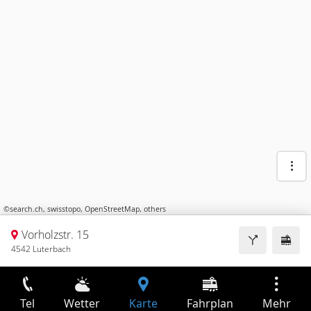
©
search.ch
,
swisstopo
,
OpenStreetMap
,
others
Vorholzstr. 15
4542 Luterbach
Tel
Wetter
Karte
Fahrplan
Mehr