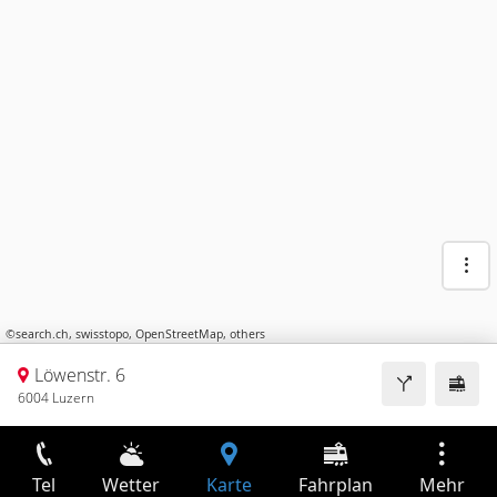
©
search.ch
,
swisstopo
,
OpenStreetMap
,
others
Löwenstr. 6
6004 Luzern
Tel
Wetter
Karte
Fahrplan
Mehr