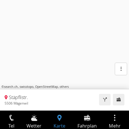
©
search.ch
,
swisstopo
,
OpenStreetMap
,
others
Stäpflistr.
5506 Mägenwil
Tel
Wetter
Karte
Fahrplan
Mehr