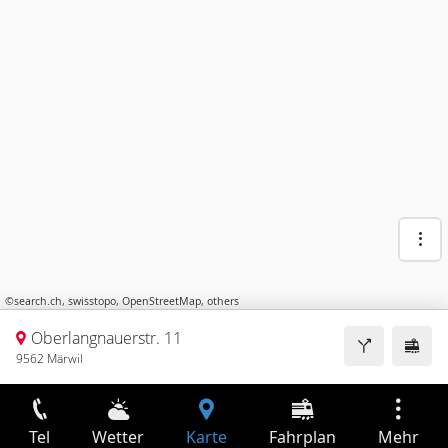
©
search.ch
,
swisstopo
,
OpenStreetMap
,
others
Oberlangnauerstr. 11
9562 Märwil
Tel
Wetter
Karte
Fahrplan
Mehr