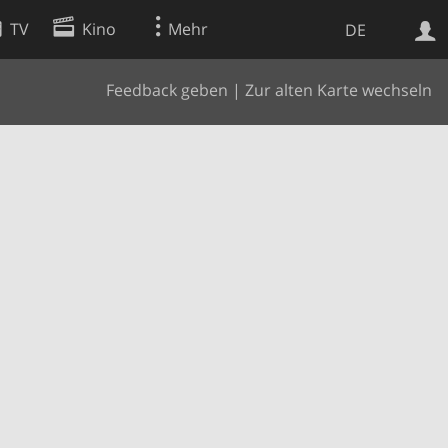
TV
Kino
Mehr
DE
Feedback geben
|
Zur alten Karte wechseln
Websuche
Apps