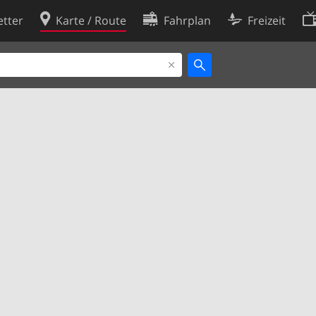
tter
Karte / Route
Fahrplan
Freizeit
Cookie-Richtlinie
ingungen
Cookie-Einstellungen
rklärung
Entwickler