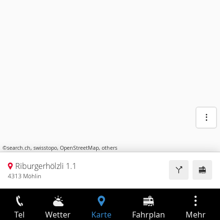
©
search.ch
,
swisstopo
,
OpenStreetMap
,
others
Riburgerhölzli 1.1
4313 Möhlin
Tel
Wetter
Karte
Fahrplan
Mehr