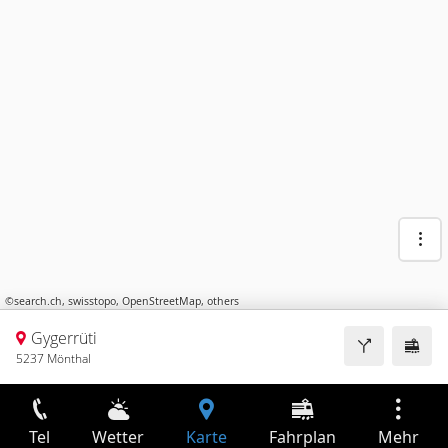
©
search.ch
,
swisstopo
,
OpenStreetMap
,
others
Gygerrüti
5237 Mönthal
Tel
Wetter
Karte
Fahrplan
Mehr