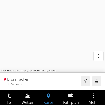
©
search.ch
,
swisstopo
,
OpenStreetMap
,
others
Brünnliacher
5103 Möriken
Tel
Wetter
Karte
Fahrplan
Mehr