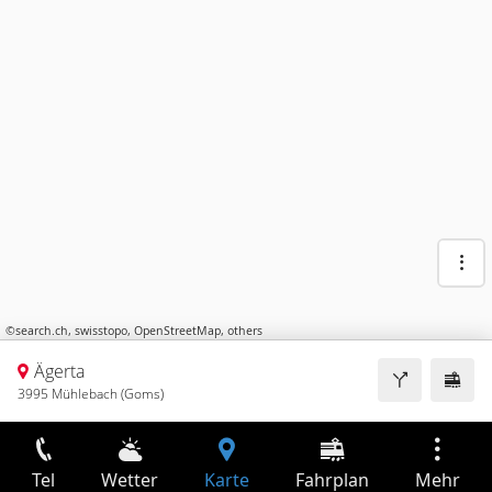
©
search.ch
,
swisstopo
,
OpenStreetMap
,
others
Ägerta
3995 Mühlebach (Goms)
Tel
Wetter
Karte
Fahrplan
Mehr