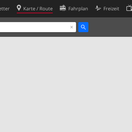
tter
Karte / Route
Fahrplan
Freizeit
Cookie-Richtlinie
ingungen
Cookie-Einstellungen
rklärung
Entwickler