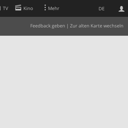
TV
Kino
Mehr
DE
Feedback geben
|
Zur alten Karte wechseln
Websuche
Apps