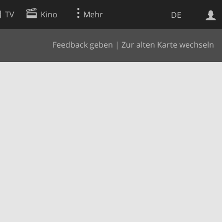
TV
Kino
Mehr
DE
Feedback geben
|
Zur alten Karte wechseln
Websuche
Apps