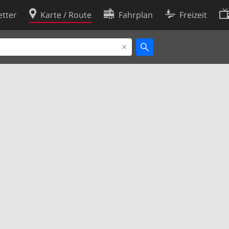
tter
Karte / Route
Fahrplan
Freizeit
Cookie-Richtlinie
ingungen
Cookie-Einstellungen
rklärung
Entwickler