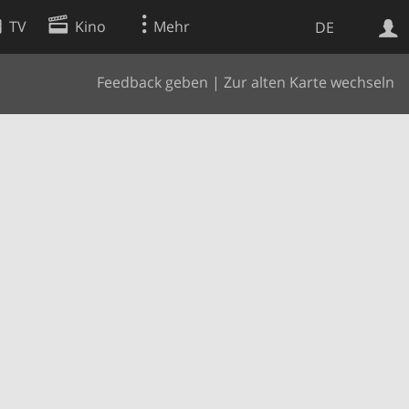
TV
Kino
Mehr
DE
Feedback geben
|
Zur alten Karte wechseln
Websuche
Apps