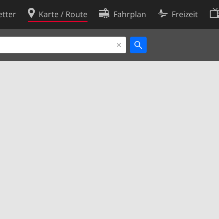
tter
Karte / Route
Fahrplan
Freizeit
Cookie-Richtlinie
ingungen
Cookie-Einstellungen
rklärung
Entwickler