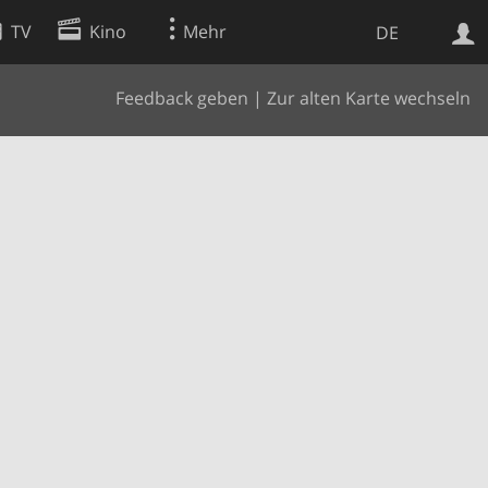
TV
Kino
Mehr
DE
Feedback geben
|
Zur alten Karte wechseln
Websuche
Apps