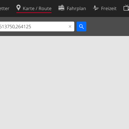
tter
Karte / Route
Fahrplan
Freizeit
Cookie-Richtlinie
ingungen
Cookie-Einstellungen
rklärung
Entwickler