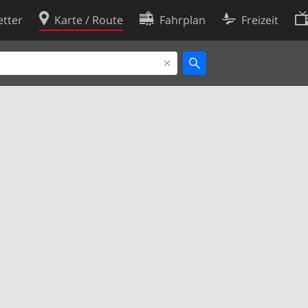
tter
Karte / Route
Fahrplan
Freizeit
Cookie-Richtlinie
ingungen
Cookie-Einstellungen
rklärung
Entwickler