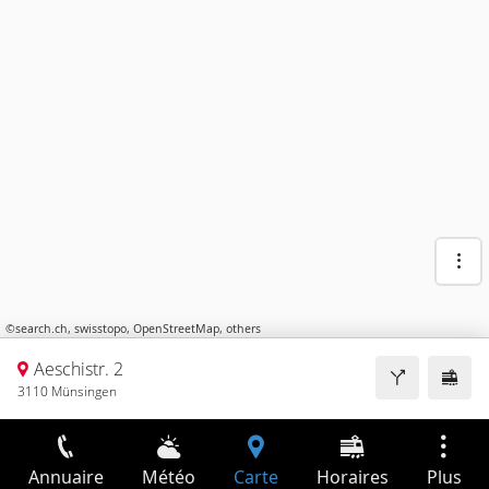
©
search.ch
,
swisstopo
,
OpenStreetMap
,
others
Aeschistr. 2
3110 Münsingen
Annuaire
Météo
Carte
Horaires
Plus