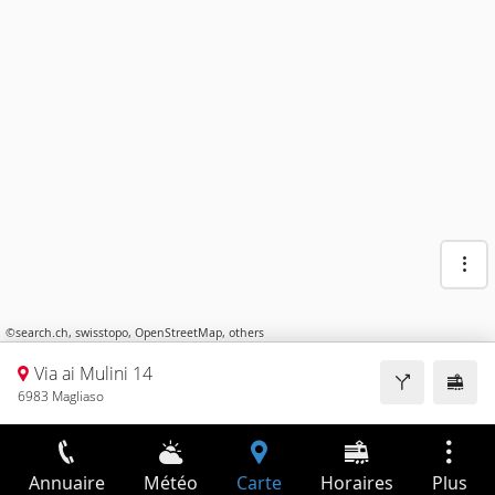
©
search.ch
,
swisstopo
,
OpenStreetMap
,
others
Via ai Mulini 14
6983 Magliaso
Annuaire
Météo
Carte
Horaires
Plus