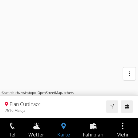
©
search.ch
,
swisstopo
,
OpenStreetMap
,
others
Plan Curtinacc
7516 Maloja
Tel
Wetter
Karte
Fahrplan
Mehr