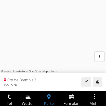
©
search.ch
,
swisstopo
,
OpenStreetMap
,
others
Rte de Bramois 2
1950 Sion
Tel
Wetter
Karte
Fahrplan
Mehr