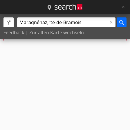
Rte de Bramois 2, Maragnénaz wurde zu
Rte de
Feedback
|
Zur alten Karte wechseln
Bramois 2,
Sion
korrigiert.